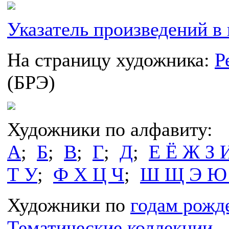
Указатель произведений в 
На страницу художника:
Р
(БРЭ)
Художники по алфавиту:
А
;
Б
;
В
;
Г
;
Д
;
Е Ё Ж З 
Т У
;
Ф Х Ц Ч
;
Ш Щ Э Ю
Художники по
годам рожд
Тематические коллекции