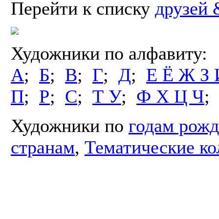
Перейти к списку
друзей 
Художники по алфавиту:
А
;
Б
;
В
;
Г
;
Д
;
Е Ё Ж З 
П
;
Р
;
С
;
Т У
;
Ф Х Ц Ч
Художники по
годам рожд
странам
,
Тематические ко