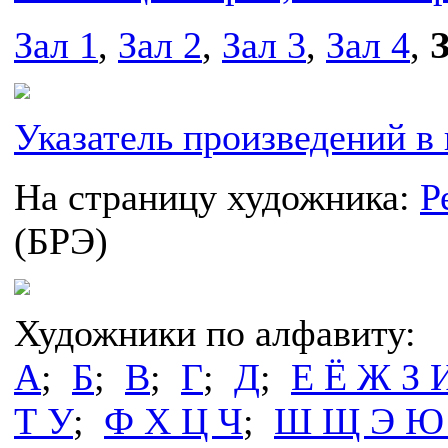
Зал 1
,
Зал 2
,
Зал 3
,
Зал 4
,
З
Указатель произведений в 
На страницу художника:
Р
(БРЭ)
Художники по алфавиту:
А
;
Б
;
В
;
Г
;
Д
;
Е Ё Ж З 
Т У
;
Ф Х Ц Ч
;
Ш Щ Э Ю