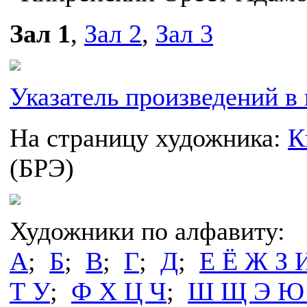
Зал 1
,
Зал 2
,
Зал 3
Указатель произведений в 
На страницу художника:
К
(БРЭ)
Художники по алфавиту:
А
;
Б
;
В
;
Г
;
Д
;
Е Ё Ж З 
Т У
;
Ф Х Ц Ч
;
Ш Щ Э Ю