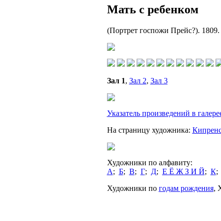
Мать с ребенком
(Портрет госпожи Прейс?). 1809.
Зал 1
,
Зал 2
,
Зал 3
Указатель произведений в галере
На страницу художника:
Кипренс
Художники по алфавиту:
А
;
Б
;
В
;
Г
;
Д
;
Е Ё Ж З И Й
;
К
Художники по
годам рождения
,