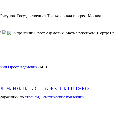
 Рисунок. Государственная Третьяковская галерея. Москва
е
кий Орест Адамович
(БРЭ)
;
Л
;
М
;
Н О
;
П
;
Р
;
С
;
Т У
;
Ф Х Ц Ч
;
Ш Щ Э Ю Я
 Художники по
странам
,
Тематические коллекции