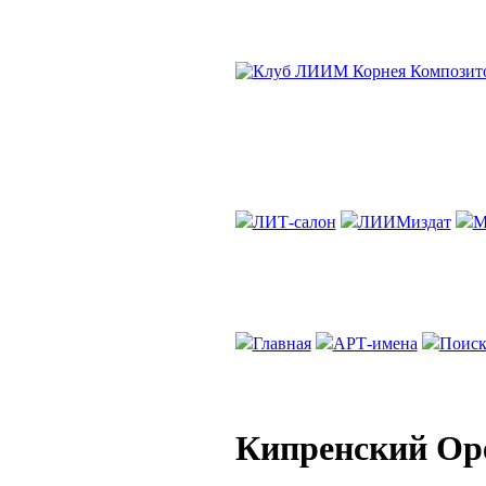
ЛИТ-салон
ЛИИМиздат
М
Главная
АРТ-имена
Поиск
Кипренский Ор