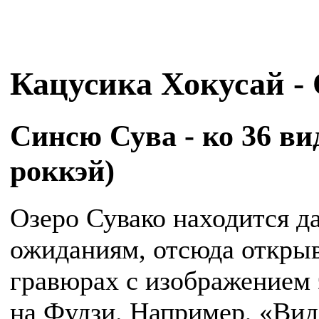
Кацусика Хокусай -
Синсю Сува - ко 36 в
роккэй)
Озеро Сувако находится да
ожиданиям, отсюда открыв
гравюрах с изображением э
на Фудзи. Например, «Вид