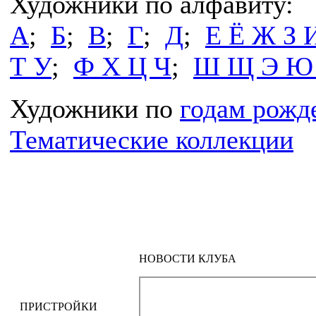
Художники по алфавиту:
А
;
Б
;
В
;
Г
;
Д
;
Е Ё Ж З 
Т У
;
Ф Х Ц Ч
;
Ш Щ Э Ю
Художники по
годам рожд
Тематические коллекции
НОВОСТИ КЛУБА
ПРИСТРОЙКИ