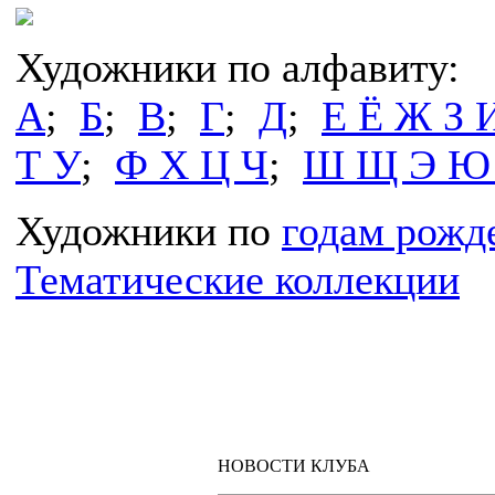
Художники по алфавиту:
А
;
Б
;
В
;
Г
;
Д
;
Е Ё Ж З 
Т У
;
Ф Х Ц Ч
;
Ш Щ Э Ю
Художники по
годам рожд
Тематические коллекции
НОВОСТИ КЛУБА