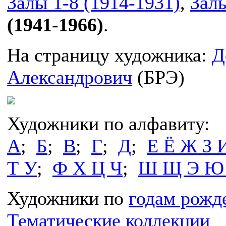
Залы 1-8 (1914-1931)
,
Залы
(1941-1966)
.
На страницу художника:
Д
Александрович
(БРЭ)
Художники по алфавиту:
А
;
Б
;
В
;
Г
;
Д
;
Е Ё Ж З 
Т У
;
Ф Х Ц Ч
;
Ш Щ Э Ю
Художники по
годам рожд
Тематические коллекции