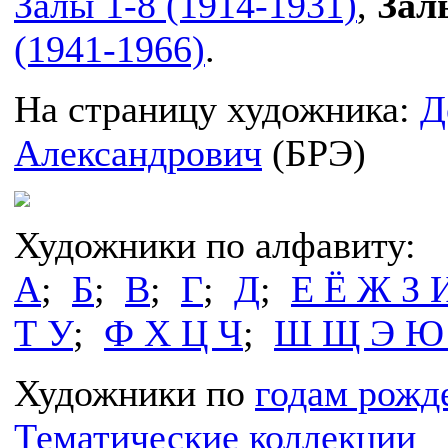
Залы 1-8 (1914-1931)
,
Залы
(1941-1966)
.
На страницу художника:
Д
Александрович
(БРЭ)
Художники по алфавиту:
А
;
Б
;
В
;
Г
;
Д
;
Е Ё Ж З 
Т У
;
Ф Х Ц Ч
;
Ш Щ Э Ю
Художники по
годам рожд
Тематические коллекции