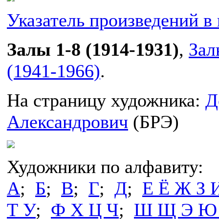
Указатель произведений в 
Залы 1-8 (1914-1931)
,
Зал
(1941-1966)
.
На страницу художника:
Д
Александрович
(БРЭ)
Художники по алфавиту:
А
;
Б
;
В
;
Г
;
Д
;
Е Ё Ж З 
Т У
;
Ф Х Ц Ч
;
Ш Щ Э Ю