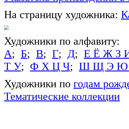
На страницу художника:
К
Художники по алфавиту:
А
;
Б
;
В
;
Г
;
Д
;
Е Ё Ж З 
Т У
;
Ф Х Ц Ч
;
Ш Щ Э Ю
Художники по
годам рожд
Тематические коллекции