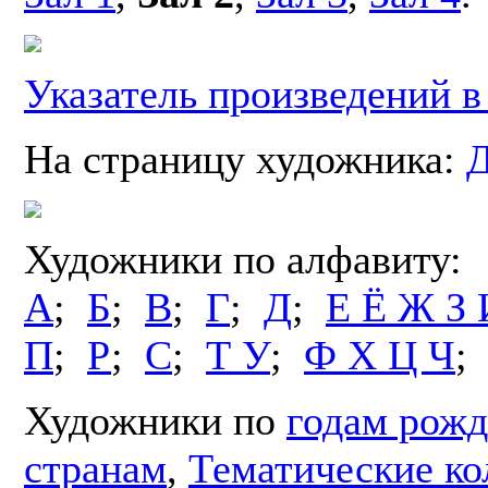
Указатель произведений в
На страницу художника:
Д
Художники по алфавиту:
А
;
Б
;
В
;
Г
;
Д
;
Е Ё Ж З 
П
;
Р
;
С
;
Т У
;
Ф Х Ц Ч
Художники по
годам рожд
странам
,
Тематические ко